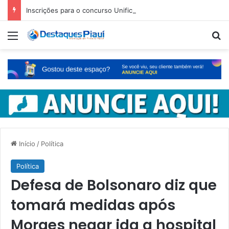
Inscrições para o concurso Unificado do Piauí encerram amanhã
Menu
Pr
Início
/
Política
Política
Defesa de Bolsonaro diz que
tomará medidas após
Moraes negar ida a hospital