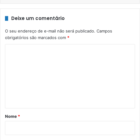
Deixe um comentário
O seu endereço de e-mail não será publicado.
Campos
obrigatórios são marcados com
*
C
o
m
e
n
t
á
r
Nome
*
i
o