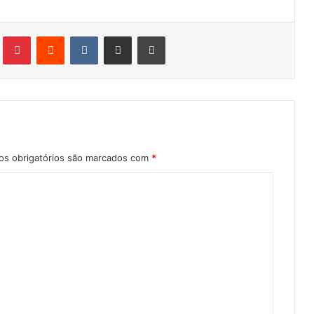
Tumblr
Pinterest
Reddit
VK
Compartilhar via e-mail
Imprimir
s obrigatórios são marcados com
*