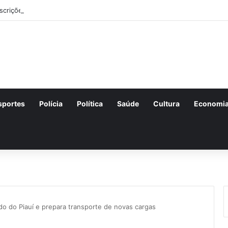
nscrições para o concurso Unificado do Piauí encerram amanhã
sportes
Polícia
Política
Saúde
Cultura
Economi
do do Piauí e prepara transporte de novas cargas