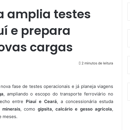
a amplia testes
uí e prepara
novas cargas
2 minutos de leitura
ova fase de testes operacionais e já planeja viagens
ga
, ampliando o escopo do transporte ferroviário no
recho entre
Piauí e Ceará
, a concessionária estuda
s minerais
, como
gipsita, calcário e gesso agrícola
,
e meses.