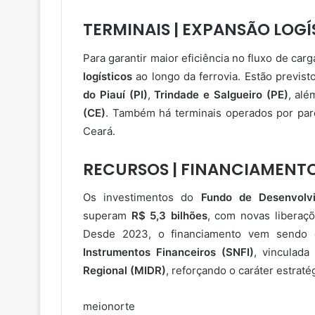
TERMINAIS | EXPANSÃO LOGÍ
Para garantir maior eficiência no fluxo de car
logísticos
ao longo da ferrovia. Estão previs
do Piauí (PI)
,
Trindade e Salgueiro (PE)
, al
(CE)
. Também há terminais operados por pa
Ceará.
RECURSOS | FINANCIAMENTO
Os investimentos do
Fundo de Desenvolv
superam
R$ 5,3 bilhões
, com novas liberaçõ
Desde 2023, o financiamento vem sendo 
Instrumentos Financeiros (SNFI)
, vinculad
Regional (MIDR)
, reforçando o caráter estraté
meionorte