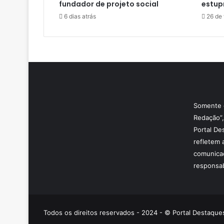
fundador de projeto social
estup
6 dias atrás
26 de 
Somente o
Redação”,
Portal De
refletem 
comunicaç
responsab
Todos os direitos reservados - 2024 - © Portal Destaques