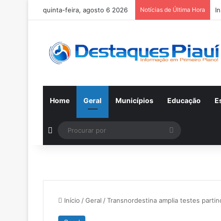
quinta-feira, agosto 6 2026
Notícias de Última Hora
I
Home
Geral
Municípios
Educação
E
Switch skin
Procurar
por
Início
/
Geral
/
Transnordestina amplia testes partin