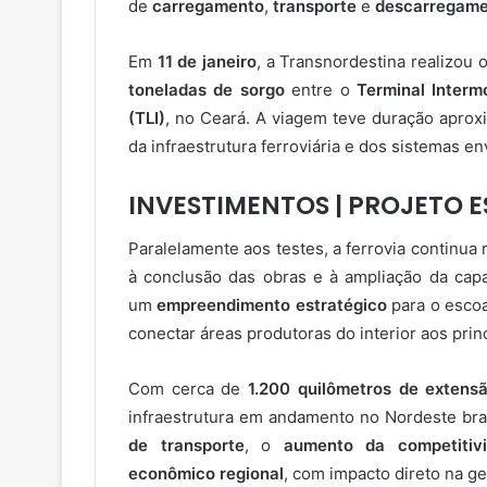
de
carregamento
,
transporte
e
descarregam
Em
11 de janeiro
, a Transnordestina realizou 
toneladas de sorgo
entre o
Terminal Intermo
(TLI)
, no Ceará. A viagem teve duração apro
da infraestrutura ferroviária e dos sistemas e
INVESTIMENTOS | PROJETO 
Paralelamente aos testes, a ferrovia continu
à conclusão das obras e à ampliação da capa
um
empreendimento estratégico
para o escoa
conectar áreas produtoras do interior aos princ
Com cerca de
1.200 quilômetros de extens
infraestrutura em andamento no Nordeste bras
de transporte
, o
aumento da competitivi
econômico regional
, com impacto direto na g