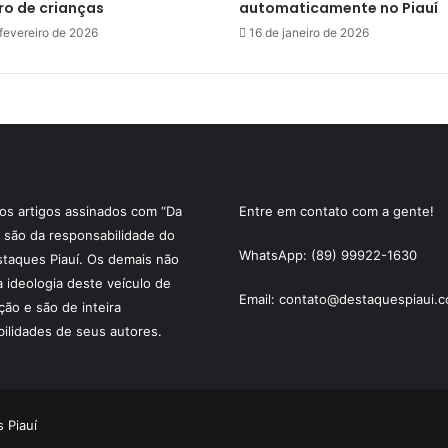
ro de crianças
automaticamente no Piauí
fevereiro de 2026
16 de janeiro de 2026
s artigos assinados com “Da
Entre em contato com a gente!
 são da responsabilidade do
WhatsApp: (89) 99922-1630
staques Piauí. Os demais não
a ideologia deste veículo de
Email: contato@destaquespiaui.c
ão e são de inteira
ilidades de seus autores.
 Piauí