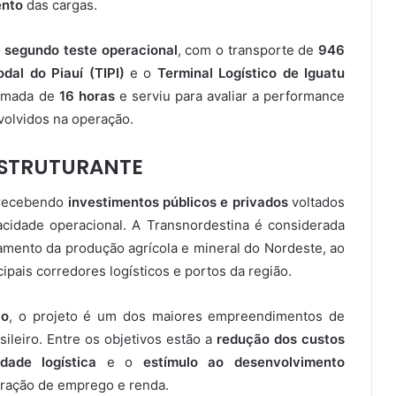
ento
das cargas.
o
segundo teste operacional
, com o transporte de
946
dal do Piauí (TIPI)
e o
Terminal Logístico de Iguatu
ximada de
16 horas
e serviu para avaliar a performance
nvolvidos na operação.
ESTRUTURANTE
a recebendo
investimentos públicos e privados
voltados
cidade operacional. A Transnordestina é considerada
mento da produção agrícola e mineral do Nordeste, ao
ipais corredores logísticos e portos da região.
ão
, o projeto é um dos maiores empreendimentos de
ileiro. Entre os objetivos estão a
redução dos custos
dade logística
e o
estímulo ao desenvolvimento
eração de emprego e renda.