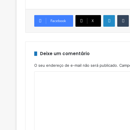
Linkedin
Facebook
X
Deixe um comentário
O seu endereço de e-mail não será publicado.
Campo
C
o
m
e
n
t
á