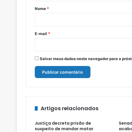
r
Nome
*
i
o
*
E-mail
*
Salvar meus dados neste navegador para a próx
Artigos relacionados
Justiça decreta prisão de
Senad
suspeito de mandar matar
acaba