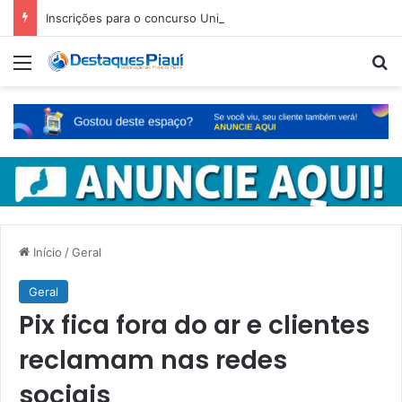
Inscrições para o concurso Unificado do Piauí encerram amanhã
Menu
Pr
Início
/
Geral
Geral
Pix fica fora do ar e clientes
reclamam nas redes
sociais