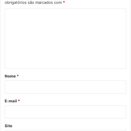
obrigatórios são marcados com
*
C
o
m
e
n
t
á
r
Nome
*
i
o
*
E-mail
*
Site