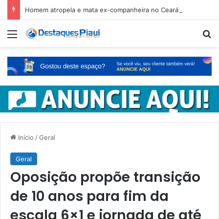
Homem atropela e mata ex-companheira no Ceará e é preso em fuga pelo Piauí
Menu
Pr
Início
/
Geral
Geral
Oposição propõe transição
de 10 anos para fim da
escala 6×1 e jornada de até