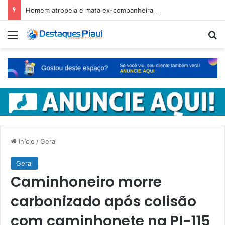
Homem atropela e mata ex-companheira no Ceará e é preso em fuga pelo Piauí
Menu
Pr
Início
/
Geral
Geral
Caminhoneiro morre
carbonizado após colisão
com caminhonete na PI-115