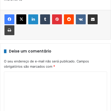
Linkedin
Tumblr
Pinterest
Reddit
VK
Compartilhar via e-mail
Imprimir
Deixe um comentário
O seu endereço de e-mail não será publicado.
Campos
obrigatórios são marcados com
*
C
o
m
e
n