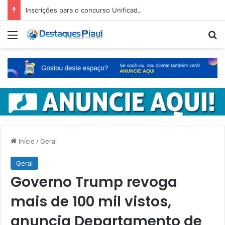
Inscrições para o concurso Unificado do Piauí encerram amanhã
Menu
Pr
Início
/
Geral
Geral
Governo Trump revoga
mais de 100 mil vistos,
anuncia Departamento de