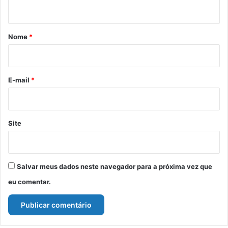
t
á
r
Nome
*
i
o
*
E-mail
*
Site
Salvar meus dados neste navegador para a próxima vez que
eu comentar.