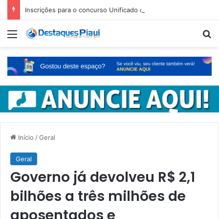
Inscrições para o concurso Unificado do Piauí encerram amanhã
Menu
Pr
Início
/
Geral
Geral
Governo já devolveu R$ 2,1
bilhões a três milhões de
aposentados e