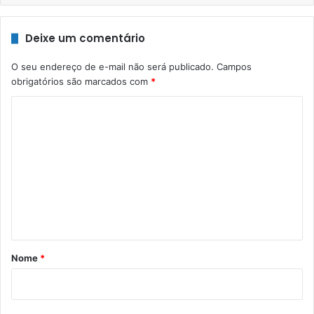
Deixe um comentário
O seu endereço de e-mail não será publicado.
Campos
obrigatórios são marcados com
*
C
o
m
e
n
t
á
r
Nome
*
i
o