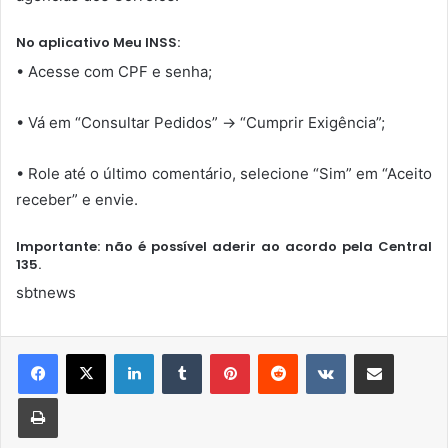
No aplicativo Meu INSS:
• Acesse com CPF e senha;
• Vá em “Consultar Pedidos” → “Cumprir Exigência”;
• Role até o último comentário, selecione “Sim” em “Aceito
receber” e envie.
Importante: não é possível aderir ao acordo pela Central
135.
sbtnews
Linkedin
Tumblr
Pinterest
Reddit
VK
Compartilhar via e-mail
Imprimir