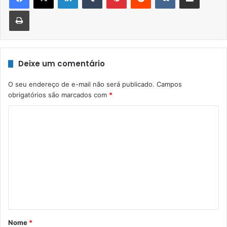
Imprimir
Deixe um comentário
O seu endereço de e-mail não será publicado.
Campos
obrigatórios são marcados com
*
C
o
m
e
n
t
á
r
Nome
*