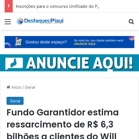
Inscrições para o concurso Unificado do Piauí encerram amanhã
Menu
Pr
Início
/
Geral
Geral
Fundo Garantidor estima
ressarcimento de R$ 6,3
bilhões a clientes do Will