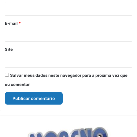
i
o
*
E-mail
*
Site
Salvar meus dados neste navegador para a próxima vez que
eu comentar.