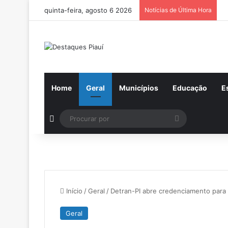
quinta-feira, agosto 6 2026
Notícias de Última Hora
Home
Geral
Municípios
Educação
E
Switch skin
Procurar
por
Início
/
Geral
/
Detran-PI abre credenciamento para 
Geral