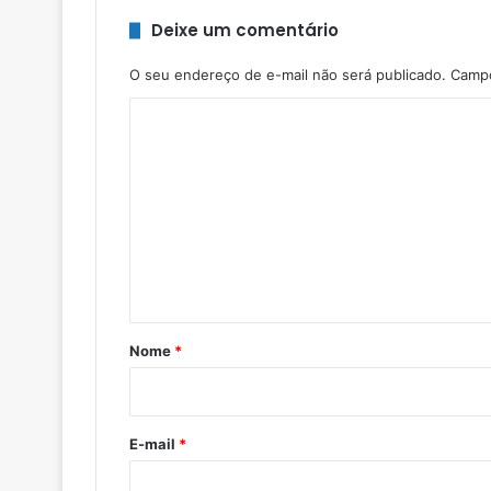
Deixe um comentário
O seu endereço de e-mail não será publicado.
Campo
C
o
m
e
n
t
á
r
Nome
*
i
o
*
E-mail
*