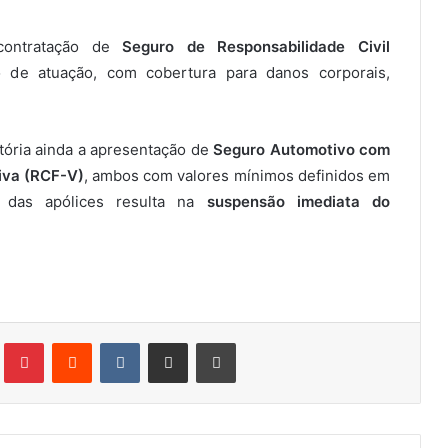
contratação de
Seguro de Responsabilidade Civil
o de atuação, com cobertura para danos corporais,
gatória ainda a apresentação de
Seguro Automotivo com
tiva (RCF-V)
, ambos com valores mínimos definidos em
a das apólices resulta na
suspensão imediata do
Tumblr
Pinterest
Reddit
VK
Compartilhar via e-mail
Imprimir