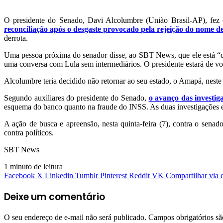
O presidente do Senado, Davi Alcolumbre (União Brasil-AP), fez 
reconciliação após o desgaste provocado pela rejeição do nome d
derrota.
Uma pessoa próxima do senador disse, ao SBT News, que ele está “q
uma conversa com Lula sem intermediários. O presidente estará de volt
Alcolumbre teria decidido não retornar ao seu estado, o Amapá, neste
Segundo auxiliares do presidente do Senado,
o avanço das investig
esquema do banco quanto na fraude do INSS. As duas investigações 
A ação de busca e apreensão, nesta quinta-feira (7), contra o sena
contra políticos.
SBT News
1 minuto de leitura
Facebook
X
Linkedin
Tumblr
Pinterest
Reddit
VK
Compartilhar via 
Deixe um comentário
O seu endereço de e-mail não será publicado.
Campos obrigatórios s