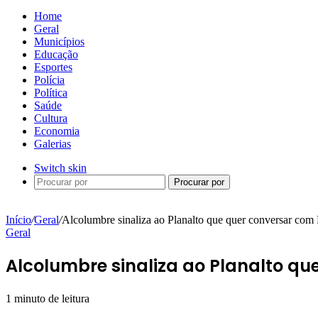
Home
Geral
Municípios
Educação
Esportes
Polícia
Política
Saúde
Cultura
Economia
Galerias
Switch skin
Procurar por
Início
/
Geral
/
Alcolumbre sinaliza ao Planalto que quer conversar com
Geral
Alcolumbre sinaliza ao Planalto qu
1 minuto de leitura