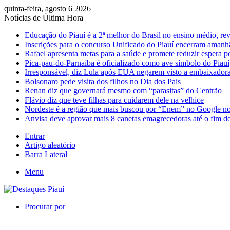
quinta-feira, agosto 6 2026
Notícias de Última Hora
Educação do Piauí é a 2ª melhor do Brasil no ensino médio, rev
Inscrições para o concurso Unificado do Piauí encerram amanh
Rafael apresenta metas para a saúde e promete reduzir espera po
Pica-pau-do-Parnaíba é oficializado como ave símbolo do Piauí
Irresponsável, diz Lula após EUA negarem visto a embaixador
Bolsonaro pede visita dos filhos no Dia dos Pais
Renan diz que governará mesmo com “parasitas” do Centrão
Flávio diz que teve filhas para cuidarem dele na velhice
Nordeste é a região que mais buscou por “Enem” no Google no
Anvisa deve aprovar mais 8 canetas emagrecedoras até o fim d
Entrar
Artigo aleatório
Barra Lateral
Menu
Procurar por