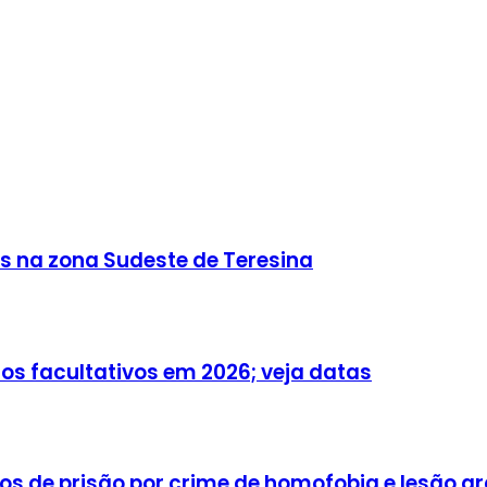
s na zona Sudeste de Teresina
os facultativos em 2026; veja datas
s de prisão por crime de homofobia e lesão g