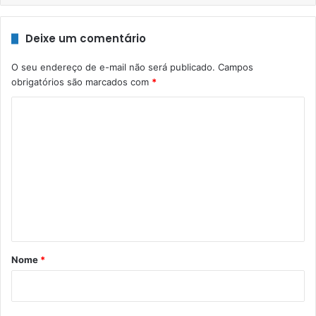
Deixe um comentário
O seu endereço de e-mail não será publicado.
Campos
obrigatórios são marcados com
*
C
o
m
e
n
t
á
r
Nome
*
i
o