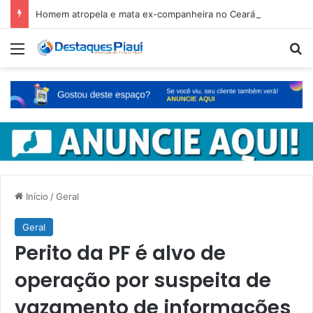
Homem atropela e mata ex-companheira no Ceará e é preso em fuga pelo Piauí
Menu
Pr
Início
/
Geral
Geral
Perito da PF é alvo de
operação por suspeita de
vazamento de informações