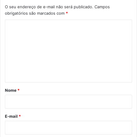
O seu endereço de e-mail não será publicado.
Campos
obrigatórios são marcados com
*
C
o
m
e
n
t
á
r
Nome
*
i
o
*
E-mail
*