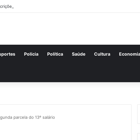
scrições para o concurso Unificado do Piauí encerram amanhã
sportes
Polícia
Política
Saúde
Cultura
Economi
gunda parcela do 13º salário