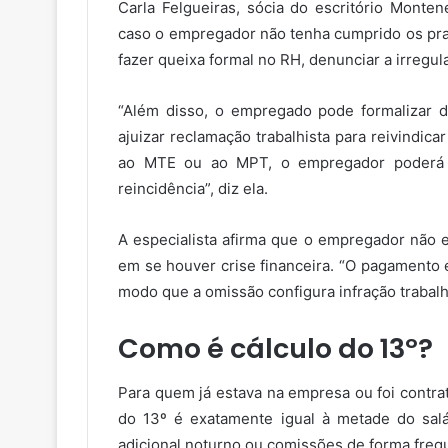
Carla Felgueiras, sócia do escritório Monte
caso o empregador não tenha cumprido os pr
fazer queixa formal no RH, denunciar a irregu
“Além disso, o empregado pode formalizar d
ajuizar reclamação trabalhista para reivindi
ao MTE ou ao MPT, o empregador poderá s
reincidência”, diz ela.
A especialista afirma que o empregador não e
em se houver crise financeira. “O pagamento é
modo que a omissão configura infração trabalhi
Como é cálculo do 13º?
Para quem já estava na empresa ou foi contrata
do 13º é exatamente igual à metade do salá
adicional noturno ou comissões de forma frequ