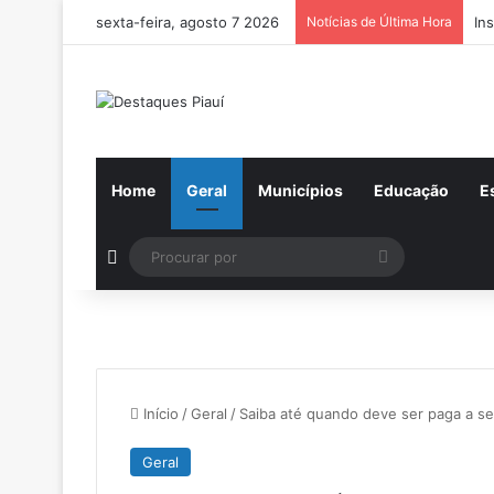
sexta-feira, agosto 7 2026
Notícias de Última Hora
In
Home
Geral
Municípios
Educação
E
Switch skin
Procurar
por
Início
/
Geral
/
Saiba até quando deve ser paga a se
Geral