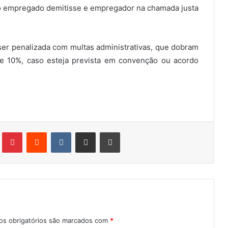
e o empregado demitisse e empregador na chamada justa
ser penalizada com multas administrativas, que dobram
de 10%, caso esteja prevista em convenção ou acordo
Tumblr
Pinterest
Reddit
VK
Compartilhar via e-mail
Imprimir
s obrigatórios são marcados com
*