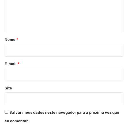
e
n
t
á
r
Nome
*
i
o
*
E-mail
*
Site
Salvar meus dados neste navegador para a próxima vez que
eu comentar.