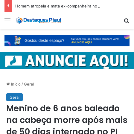
Homem atropela e mata ex-companheira no Ceará e é preso em fuga pelo Piauí
Menu
Pr
Início
/
Geral
Geral
Menino de 6 anos baleado
na cabeça morre após mais
de 50 dias internado no PI