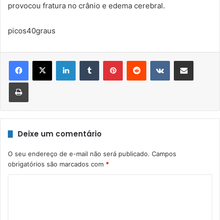
provocou fratura no crânio e edema cerebral.
picos40graus
Linkedin
Tumblr
Pinterest
Reddit
VK
Compartilhar via e-mail
Imprimir
Deixe um comentário
O seu endereço de e-mail não será publicado.
Campos
obrigatórios são marcados com
*
C
o
m