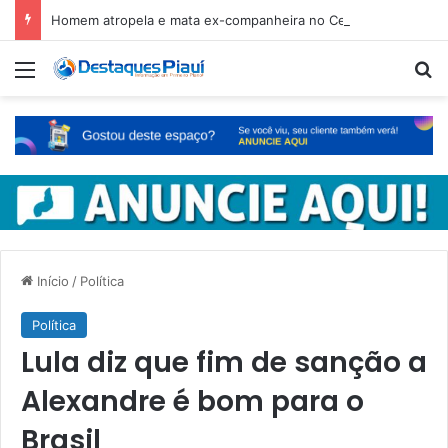
Homem atropela e mata ex-companheira no Ceará e é preso em fuga pelo Piauí
Menu
Pr
Início
/
Política
Política
Lula diz que fim de sanção a
Alexandre é bom para o
Brasil