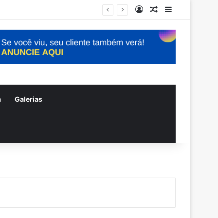
Entrar
Artigo aleatório
Barra Latera
a
Galerias