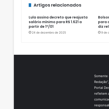
Artigos relacionados
Lula assina decreto que reajusta
Bolso
salário mínimo para R$ 1.621 a
para 
partir de 1º/01
diz re
24 de dezembro de 2025
9 de 
Somente o
Redação”,
Portal De
refletem 
comunicaç
responsab