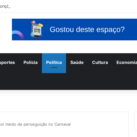
scrições para o concurso Unificado do Piauí encerram amanhã
sportes
Polícia
Política
Saúde
Cultura
Economi
r por medo de perseguição no Carnaval