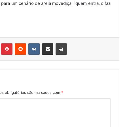
a para um cenário de areia movediça: “quem entra, o faz
Tumblr
Pinterest
Reddit
VK
Compartilhar via e-mail
Imprimir
s obrigatórios são marcados com
*