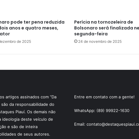
naro pode ter pena reduzida
Perícia na tornozeleira de
dois anos e quatro meses,
Bolsonaro será finalizada n
lator
segunda-feira
dezembro de 2025
24 de novembro de 2025
s artigos assinados com “Da
Entre em contato com a gente!
 são da responsabilidade do
WhatsApp: (89) 99922-1630
staques Piauí. Os demais não
a ideologia deste veículo de
Email: contato@destaquespiaui.c
ão e são de inteira
ilidades de seus autores.