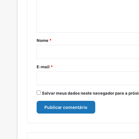
e
n
t
á
r
Nome
*
i
o
*
E-mail
*
Salvar meus dados neste navegador para a próx