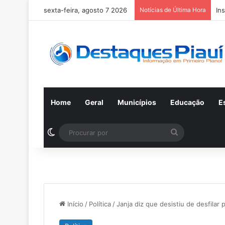
sexta-feira, agosto 7 2026
Notícias de Última Hora
In
Home
Geral
Municípios
Educação
E
Switch skin
Procurar
por
Início
/
Política
/
Janja diz que desistiu de desfila