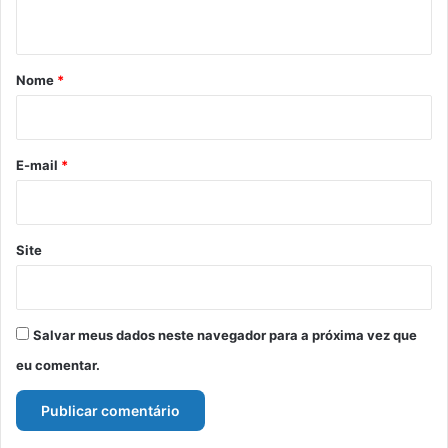
t
á
r
Nome
*
i
o
*
E-mail
*
Site
Salvar meus dados neste navegador para a próxima vez que
eu comentar.