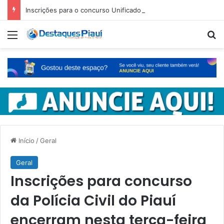
Inscrições para o concurso Unificado do Piauí encerram amanhã
Menu
Pr
Início
/
Geral
Geral
Inscrições para concurso
da Polícia Civil do Piauí
encerram nesta terça-feira