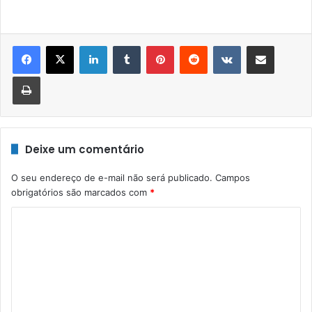
Linkedin
Tumblr
Pinterest
Reddit
VK
Compartilhar via e-mail
Imprimir
Deixe um comentário
O seu endereço de e-mail não será publicado.
Campos
obrigatórios são marcados com
*
C
o
m
e
n