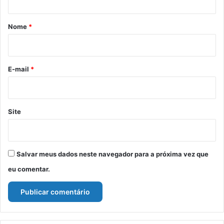
á
r
Nome
*
i
o
*
E-mail
*
Site
Salvar meus dados neste navegador para a próxima vez que
eu comentar.