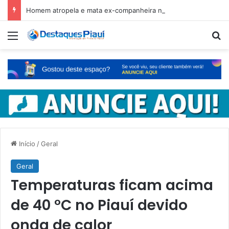
Homem atropela e mata ex-companheira no Ceará e é preso em fuga pelo Piauí
Menu
Pr
Início
/
Geral
Geral
Temperaturas ficam acima
de 40 °C no Piauí devido
onda de calor