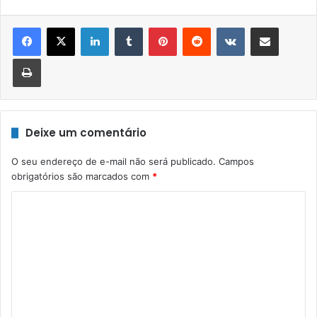
Linkedin
Tumblr
Pinterest
Reddit
VK
Compartilhar via e-mail
Imprimir
Deixe um comentário
O seu endereço de e-mail não será publicado.
Campos
obrigatórios são marcados com
*
C
o
m
e
n
t