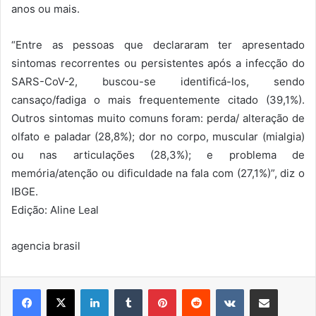
anos ou mais.
“Entre as pessoas que declararam ter apresentado
sintomas recorrentes ou persistentes após a infecção do
SARS-CoV-2, buscou-se identificá-los, sendo
cansaço/fadiga o mais frequentemente citado (39,1%).
Outros sintomas muito comuns foram: perda/ alteração de
olfato e paladar (28,8%); dor no corpo, muscular (mialgia)
ou nas articulações (28,3%); e problema de
memória/atenção ou dificuldade na fala com (27,1%)”, diz o
IBGE.
Edição: Aline Leal
agencia brasil
Linkedin
Tumblr
Pinterest
Reddit
VK
Compartilhar via e-mail