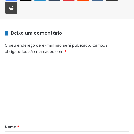
Imprimir
Deixe um comentário
O seu endereço de e-mail não será publicado.
Campos
obrigatórios são marcados com
*
C
o
m
e
n
t
á
r
Nome
*