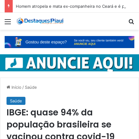
Homem atropela e mata ex-companheira no Ceará e é preso em fuga pelo Piauí
Menu
Pr
Início
/
Saúde
Saúde
IBGE: quase 94% da
população brasileira se
vacinou contra covid-19