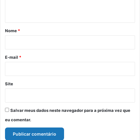
n
t
á
r
Nome
*
i
o
*
E-mail
*
Site
Salvar meus dados neste navegador para a próxima vez que
eu comentar.