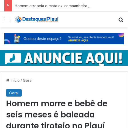
Homem atropela e mata ex-companheira no Ceará e é preso em fuga pelo Piauí
Menu
Pr
Início
/
Geral
Geral
Homem morre e bebê de
seis meses é baleada
durante tiroteio no Piauí