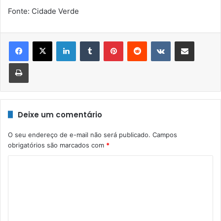
Fonte: Cidade Verde
Linkedin
Tumblr
Pinterest
Reddit
VK
Compartilhar via e-mail
Imprimir
Deixe um comentário
O seu endereço de e-mail não será publicado.
Campos
obrigatórios são marcados com
*
C
o
m
e