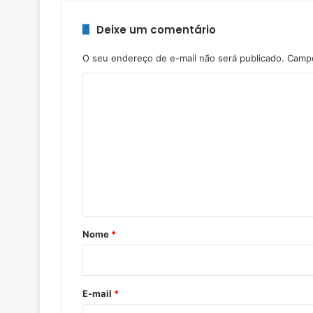
Deixe um comentário
O seu endereço de e-mail não será publicado.
Campo
C
o
m
e
n
t
á
r
Nome
*
i
o
*
E-mail
*