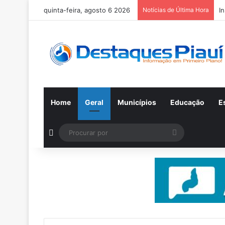
quinta-feira, agosto 6 2026
Notícias de Última Hora
I
Home
Geral
Municípios
Educação
E
Switch skin
Procurar
por