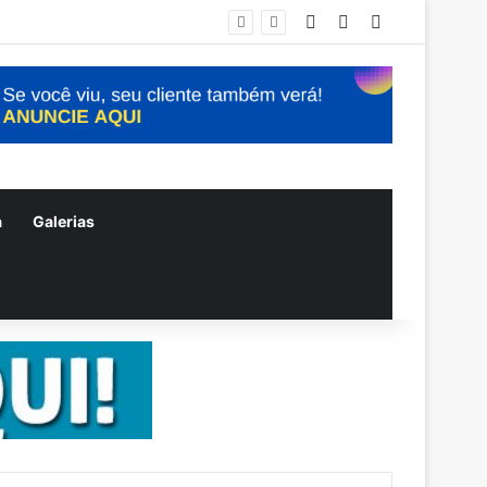
Entrar
Artigo aleatório
Barra Lateral
a
Galerias