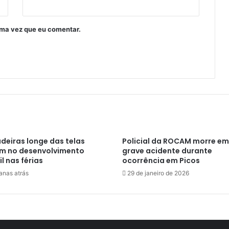
ima vez que eu comentar.
deiras longe das telas
Policial da ROCAM morre em
m no desenvolvimento
grave acidente durante
il nas férias
ocorrência em Picos
anas atrás
29 de janeiro de 2026