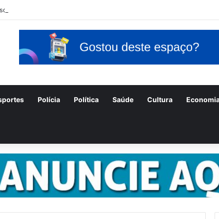
nscrições para o concurso Unificado do Piauí encerram amanhã
sportes
Polícia
Política
Saúde
Cultura
Economi