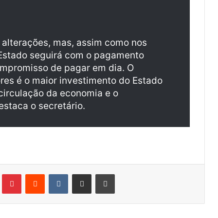
 alterações, mas, assim como nos
 Estado seguirá com o pagamento
ompromisso de pagar em dia. O
es é o maior investimento do Estado
 circulação da economia e o
staca o secretário.
Tumblr
Pinterest
Reddit
VK
Compartilhar via e-mail
Imprimir