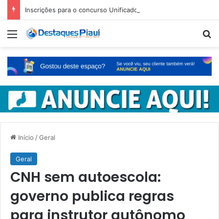
Inscrições para o concurso Unificado do Piauí encerram amanhã
Menu
Pr
Início
/
Geral
Geral
CNH sem autoescola:
governo publica regras
para instrutor autônomo