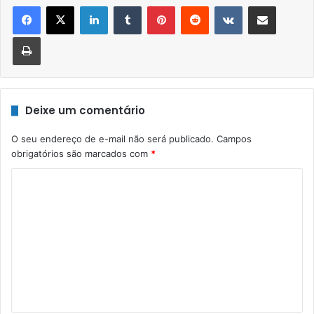
Linkedin
Tumblr
Pinterest
Reddit
VK
Compartilhar via e-mail
Imprimir
Deixe um comentário
O seu endereço de e-mail não será publicado.
Campos
obrigatórios são marcados com
*
C
o
m
e
n
t
á