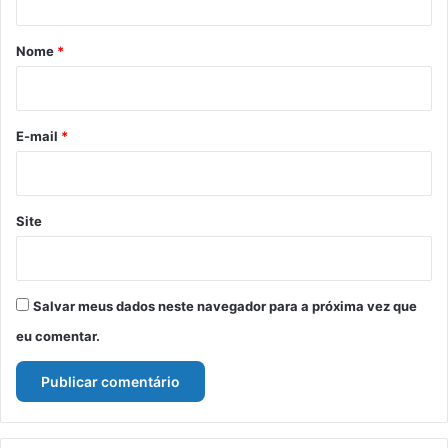
á
r
Nome
*
i
o
*
E-mail
*
Site
Salvar meus dados neste navegador para a próxima vez que
eu comentar.