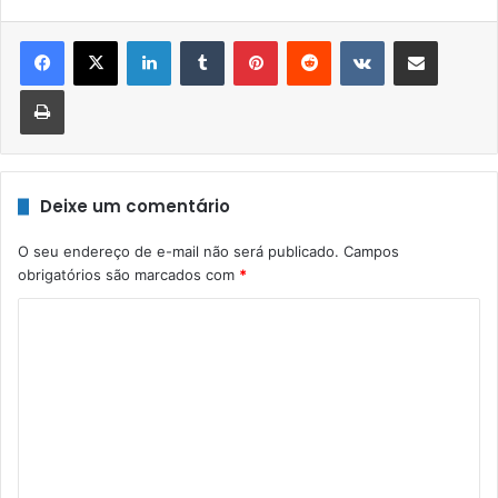
Linkedin
Tumblr
Pinterest
Reddit
VK
Compartilhar via e-mail
Imprimir
Deixe um comentário
O seu endereço de e-mail não será publicado.
Campos
obrigatórios são marcados com
*
C
o
m
e
n
t