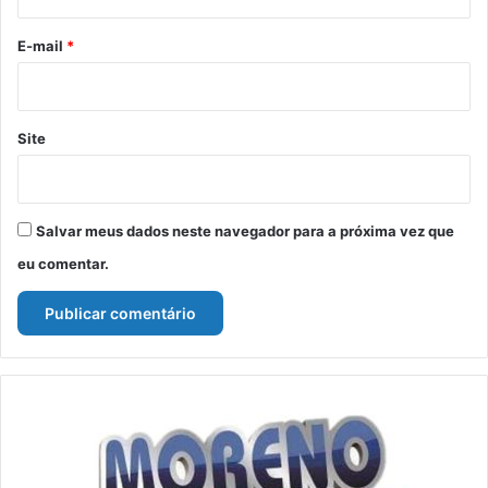
o
*
E-mail
*
Site
Salvar meus dados neste navegador para a próxima vez que
eu comentar.