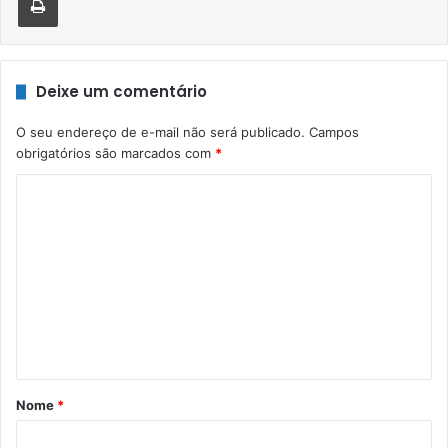
Deixe um comentário
O seu endereço de e-mail não será publicado.
Campos
obrigatórios são marcados com
*
C
o
m
e
n
t
á
r
Nome
*
i