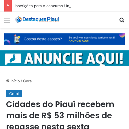
Inscrições para o concurso Unificado do Piauí encerram amanhã
Menu
Pr
Início
/
Geral
Geral
Cidades do Piauí recebem
mais de R$ 53 milhões de
repasse nesta sexta