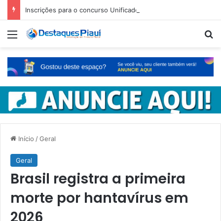
Inscrições para o concurso Unificado do Piauí encerram amanhã
Menu
Pr
Início
/
Geral
Geral
Brasil registra a primeira
morte por hantavírus em
2026