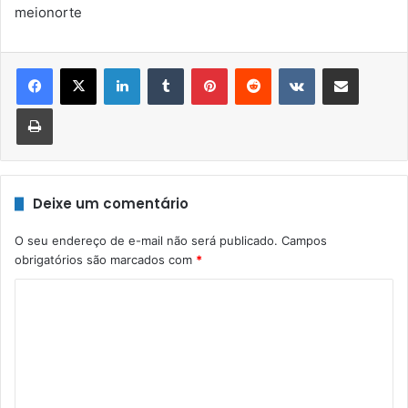
meionorte
Linkedin
Tumblr
Pinterest
Reddit
VK
Compartilhar via e-mail
Imprimir
Deixe um comentário
O seu endereço de e-mail não será publicado.
Campos
obrigatórios são marcados com
*
C
o
m
e
n