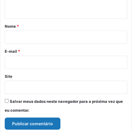
t
á
r
Nome
*
i
o
*
E-mail
*
Site
Salvar meus dados neste navegador para a próxima vez que
eu comentar.