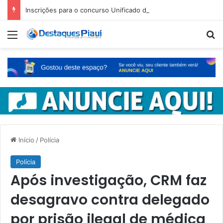
Inscrições para o concurso Unificado do Piauí encerram amanhã
Menu
Pr
Início
/
Polícia
Polícia
Após investigação, CRM faz
desagravo contra delegado
por prisão ilegal de médica