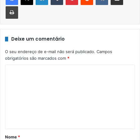
Imprimir
Deixe um comentário
O seu endereço de e-mail não será publicado.
Campos
obrigatórios são marcados com
*
C
o
m
e
n
t
á
r
Nome
*