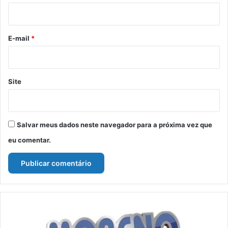
i
o
*
E-mail
*
Site
Salvar meus dados neste navegador para a próxima vez que
eu comentar.