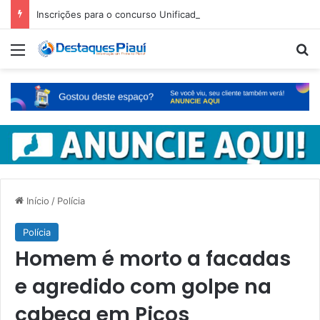
Inscrições para o concurso Unificado do Piauí encerram amanhã
Menu
Pr
Início
/
Polícia
Polícia
Homem é morto a facadas
e agredido com golpe na
cabeça em Picos