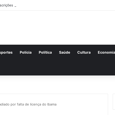
nscrições para o concurso Unificado do Piauí encerram amanhã
sportes
Polícia
Política
Saúde
Cultura
Economi
adiado por falta de licença do Ibama