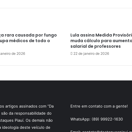
a rara causada por fungo
Lula assina Medida Provisór
upa médicos de todo o
muda cálculo para aument
salarial de professores
janeiro de 2026
22 de janeiro de 2026
s artigos assinados com “Da
Entre em contato com a gente!
 são da responsabilidade do
WhatsApp: (89) 99922-1630
staques Piauí. Os demais não
a ideologia deste veículo de
Email: contato@destaquespiaui.c