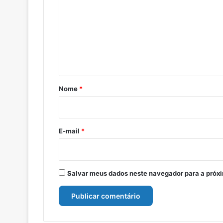
m
e
n
t
á
r
Nome
*
i
o
*
E-mail
*
Salvar meus dados neste navegador para a próx