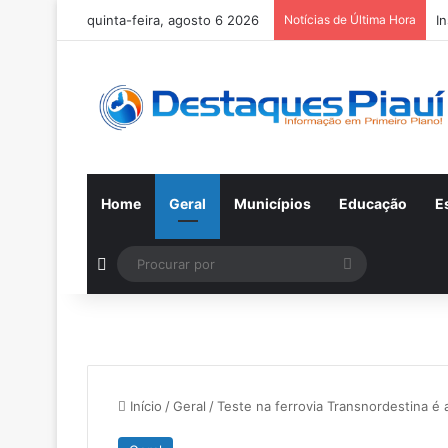
quinta-feira, agosto 6 2026
Notícias de Última Hora
I
Home
Geral
Municípios
Educação
E
Switch skin
Procurar
por
Início
/
Geral
/
Teste na ferrovia Transnordestina é 