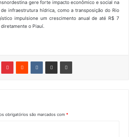
nsnordestina gere forte impacto econômico e social na
de infraestrutura hídrica, como a transposição do Rio
gístico impulsione um crescimento anual de até R$ 7
 diretamente o Piauí.
Tumblr
Pinterest
Reddit
VK
Compartilhar via e-mail
Imprimir
s obrigatórios são marcados com
*