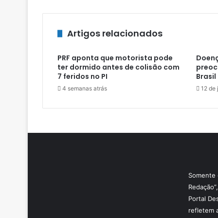
Artigos relacionados
PRF aponta que motorista pode
Doenç
ter dormido antes de colisão com
preoc
7 feridos no PI
Brasil
4 semanas atrás
12 de 
Somente o
Redação”,
Portal De
refletem 