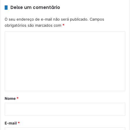
Deixe um comentário
O seu endereço de e-mail não será publicado.
Campos
obrigatórios são marcados com
*
C
o
m
e
n
t
á
r
Nome
*
i
o
*
E-mail
*