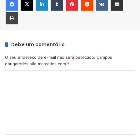
Imprimir
Deixe um comentário
O seu endereço de e-mail não será publicado.
Campos
obrigatórios são marcados com
*
C
o
m
e
n
t
á