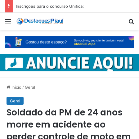
Inscrições para o concurso Unificado do Piauí encerram amanhã
Menu
Pr
Início
/
Geral
Geral
Soldado da PM de 24 anos
morre em acidente ao
perder controle de moto em