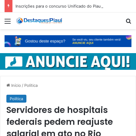
Inscrições para o concurso Unificado do Piauí encerram amanhã
Menu
Pr
Início
/
Política
Política
Servidores de hospitais
federais pedem reajuste
salarial em ato no Rio