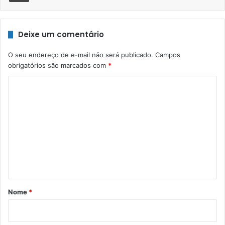
Deixe um comentário
O seu endereço de e-mail não será publicado.
Campos
obrigatórios são marcados com
*
C
o
m
e
n
t
á
r
Nome
*
i
o