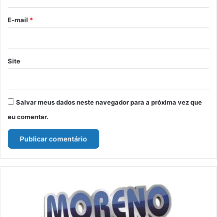
o
*
E-mail
*
Site
Salvar meus dados neste navegador para a próxima vez que
eu comentar.