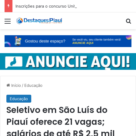
Inscrições para o concurso Unificado do Piauí encerram amanhã
Menu
Pr
Início
/
Educação
Educação
Seletivo em São Luís do
Piauí oferece 21 vagas;
salários de até R$ 2,5 mil