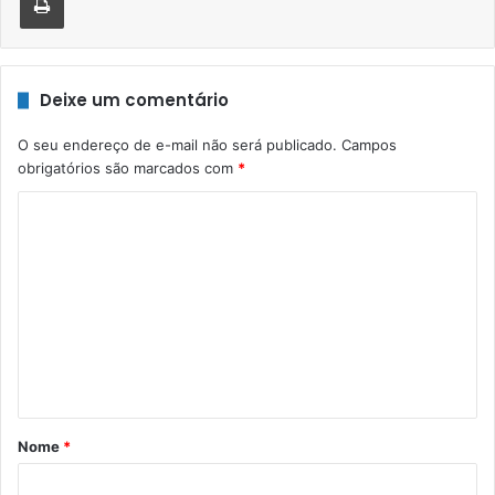
Deixe um comentário
O seu endereço de e-mail não será publicado.
Campos
obrigatórios são marcados com
*
C
o
m
e
n
t
á
r
Nome
*
i