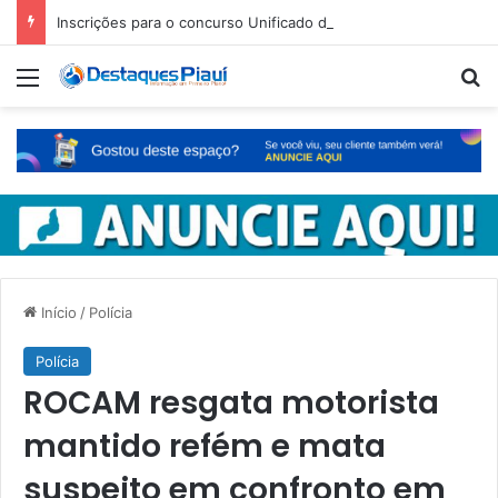
Inscrições para o concurso Unificado do Piauí encerram amanhã
Menu
Pr
Início
/
Polícia
Polícia
ROCAM resgata motorista
mantido refém e mata
suspeito em confronto em