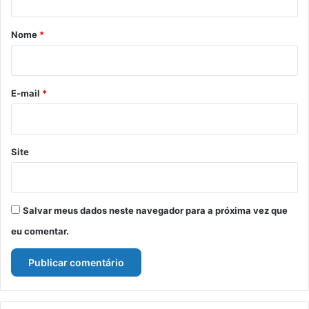
á
r
Nome
*
i
o
*
E-mail
*
Site
Salvar meus dados neste navegador para a próxima vez que
eu comentar.