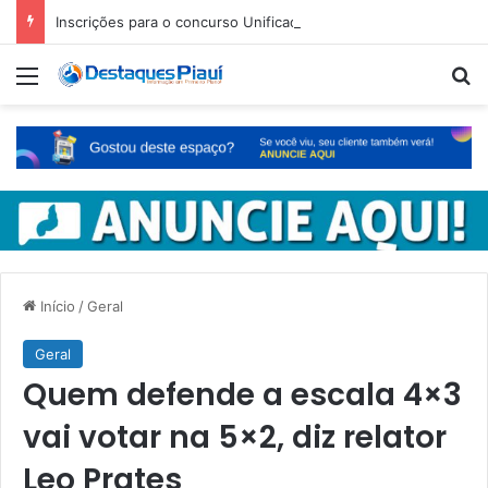
Inscrições para o concurso Unificado do Piauí encerram amanhã
Menu
Pr
Início
/
Geral
Geral
Quem defende a escala 4×3
vai votar na 5×2, diz relator
Leo Prates