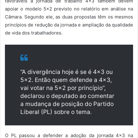
favoráveis à jornada de trabalho 4×3 também devem
apoiar o modelo 5×2 previsto no relatório em análise na
Câmara. Segundo ele, as duas propostas têm os mesmos
princípios de redução da jornada e ampliação da qualidade
de vida dos trabalhadores.
“A divergência hoje é se é 4×3 ou
5×2. Então quem defende a 4×3,
vai votar na 5×2 por princípio”,
declarou o deputado ao comentar
a mudança de posição do Partido
Liberal (PL) sobre o tema.
O PL passou a defender a adoção da jornada 4×3 na