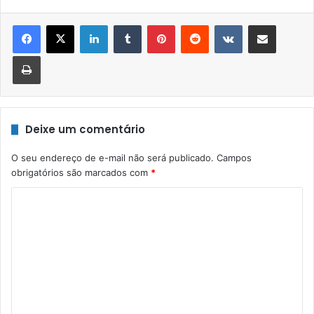
Linkedin
Tumblr
Pinterest
Reddit
VK
Compartilhar via e-mail
Imprimir
Deixe um comentário
O seu endereço de e-mail não será publicado.
Campos
obrigatórios são marcados com
*
C
o
m
e
n
t