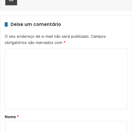
Deixe um comentário
O seu endereço de e-mail não será publicado.
Campos
obrigatórios são marcados com
*
C
o
m
e
n
t
á
r
Nome
*
i