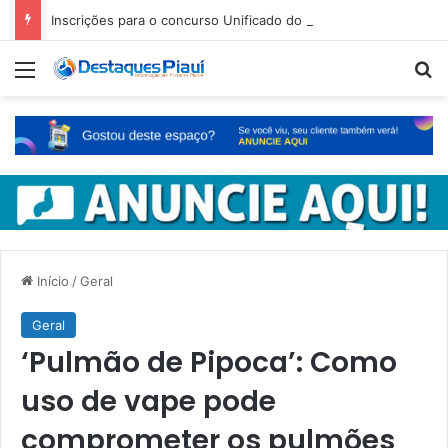
Inscrições para o concurso Unificado do Piauí encerram amanhã
Menu
Pr
Início
/
Geral
Geral
‘Pulmão de Pipoca’: Como
uso de vape pode
comprometer os pulmões