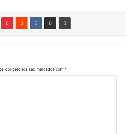
Tumblr
Pinterest
Reddit
VK
Compartilhar via e-mail
Imprimir
s obrigatórios são marcados com
*