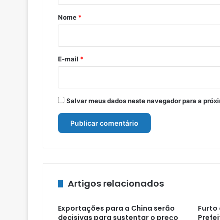
r
Nome
*
i
o
*
E-mail
*
Salvar meus dados neste navegador para a próx
Artigos relacionados
Exportações para a China serão
Furto
decisivas para sustentar o preço
Prefei