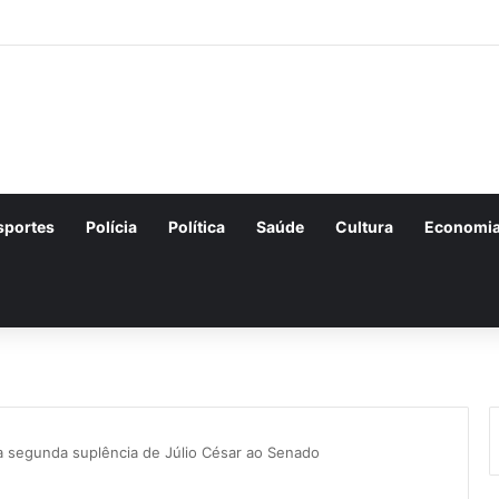
ções para o concurso Unificado do Piauí encerram amanhã
sportes
Polícia
Política
Saúde
Cultura
Economi
ha segunda suplência de Júlio César ao Senado