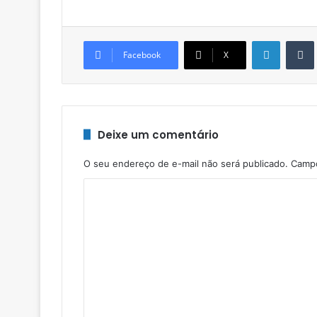
Linkedin
Facebook
X
Deixe um comentário
O seu endereço de e-mail não será publicado.
Campo
C
o
m
e
n
t
á