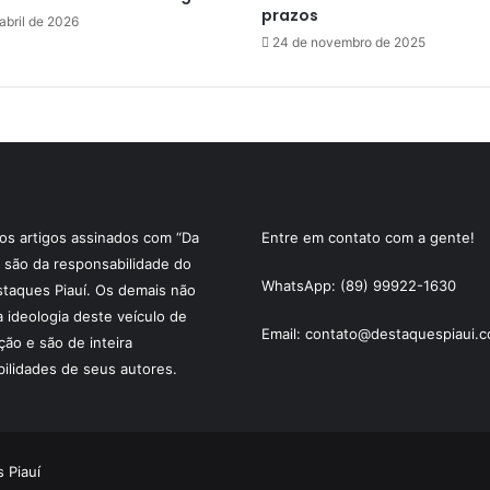
prazos
abril de 2026
24 de novembro de 2025
s artigos assinados com “Da
Entre em contato com a gente!
 são da responsabilidade do
WhatsApp: (89) 99922-1630
staques Piauí. Os demais não
a ideologia deste veículo de
Email: contato@destaquespiaui.c
ão e são de inteira
ilidades de seus autores.
 Piauí