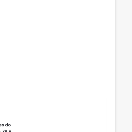
es do
; veja