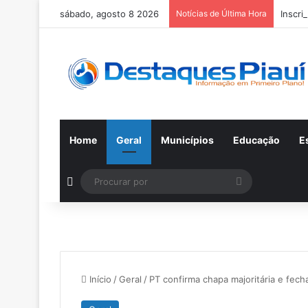
sábado, agosto 8 2026
Notícias de Última Hora
Inscri
Home
Geral
Municípios
Educação
E
Switch skin
Procurar
por
Início
/
Geral
/
PT confirma chapa majoritária e fec