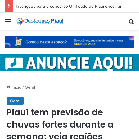
Inscrições para o concurso Unificado do Piauí encerram amanhã
Menu
Pr
Início
/
Geral
Geral
Piauí tem previsão de
chuvas fortes durante a
semana; veja regiões