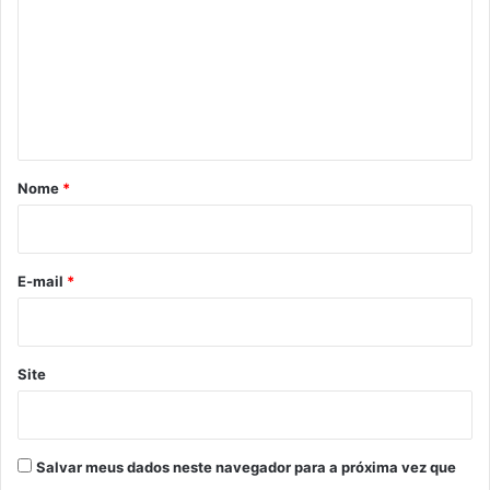
m
e
n
t
á
r
Nome
*
i
o
*
E-mail
*
Site
Salvar meus dados neste navegador para a próxima vez que