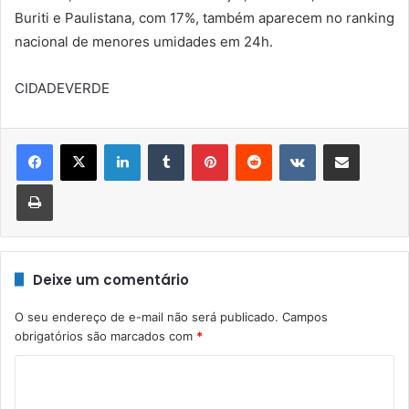
Buriti e Paulistana, com 17%, também aparecem no ranking
nacional de menores umidades em 24h.
CIDADEVERDE
Linkedin
Tumblr
Pinterest
Reddit
VK
Compartilhar via e-mail
Imprimir
Deixe um comentário
O seu endereço de e-mail não será publicado.
Campos
obrigatórios são marcados com
*
C
o