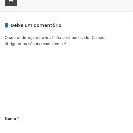
Deixe um comentário
O seu endereço de e-mail não será publicado.
Campos
obrigatórios são marcados com
*
C
o
m
e
n
t
á
r
Nome
*
i