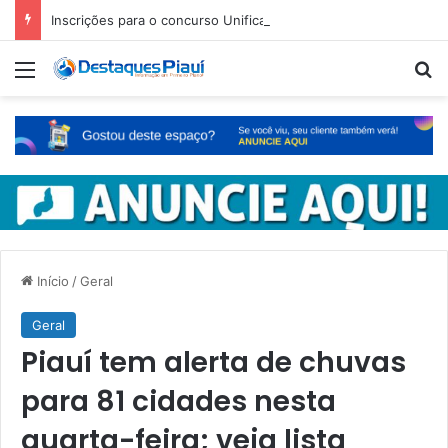
Inscrições para o concurso Unificado do Piauí encerram amanhã
Menu
Pr
Início
/
Geral
Geral
Piauí tem alerta de chuvas
para 81 cidades nesta
quarta-feira; veja lista