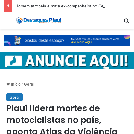
Homem atropela e mata ex-companheira no Ceará e é preso em fuga pelo Piauí
Menu
Pr
Início
/
Geral
Geral
Piauí lidera mortes de
motociclistas no país,
aponta Atlas da Violência