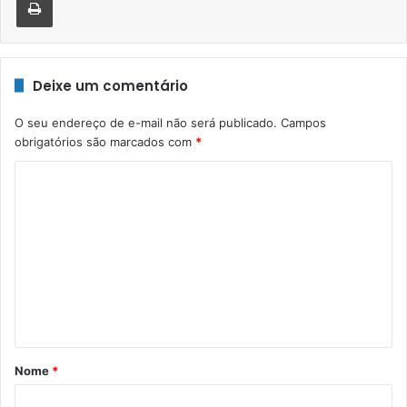
Deixe um comentário
O seu endereço de e-mail não será publicado.
Campos
obrigatórios são marcados com
*
C
o
m
e
n
t
á
r
Nome
*
i