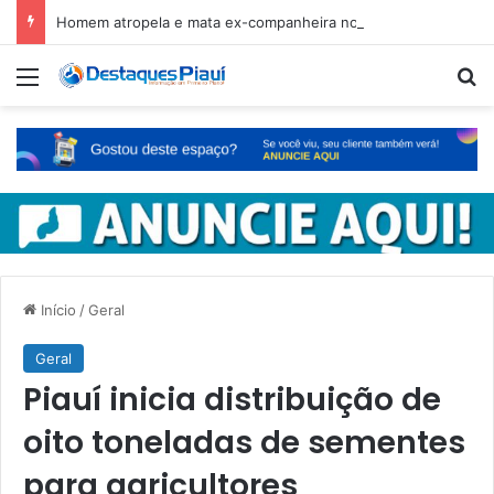
Homem atropela e mata ex-companheira no Ceará e é preso em fuga pelo Piauí
Menu
Pr
Início
/
Geral
Geral
Piauí inicia distribuição de
oito toneladas de sementes
para agricultores