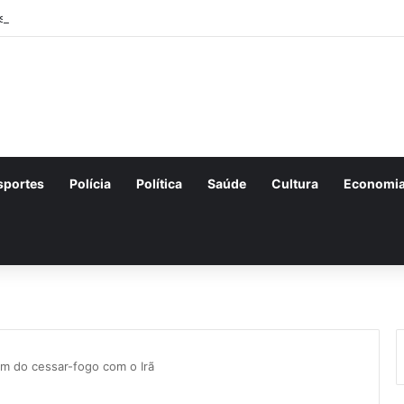
nscrições para o concurso Unificado do Piauí encerram amanhã
sportes
Polícia
Política
Saúde
Cultura
Economi
im do cessar-fogo com o Irã