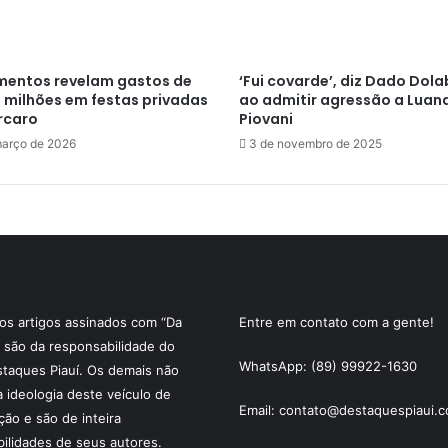
entos revelam gastos de
‘Fui covarde’, diz Dado Dola
0 milhões em festas privadas
ao admitir agressão a Luan
rcaro
Piovani
março de 2026
3 de novembro de 2025
s artigos assinados com “Da
Entre em contato com a gente!
 são da responsabilidade do
WhatsApp: (89) 99922-1630
staques Piauí. Os demais não
a ideologia deste veículo de
Email: contato@destaquespiaui.c
ão e são de inteira
ilidades de seus autores.