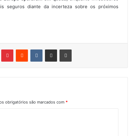
is seguros diante da incerteza sobre os próximos
Tumblr
Pinterest
Reddit
VK
Compartilhar via e-mail
Imprimir
s obrigatórios são marcados com
*