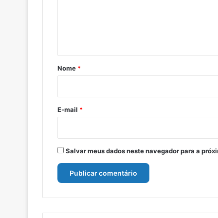
e
n
t
á
r
Nome
*
i
o
*
E-mail
*
Salvar meus dados neste navegador para a próx