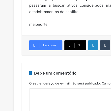
passaram a buscar ativos considerados ma
desdobramentos do conflito.
meionorte
Linkedin
Facebook
X
Deixe um comentário
O seu endereço de e-mail não será publicado.
Campo
C
o
m