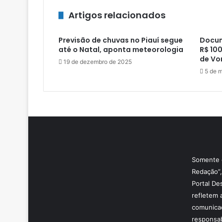
Artigos relacionados
Previsão de chuvas no Piauí segue
Docum
até o Natal, aponta meteorologia
R$ 10
de Vo
19 de dezembro de 2025
5 de 
Somente o
Redação”,
Portal De
refletem 
comunicaç
responsab