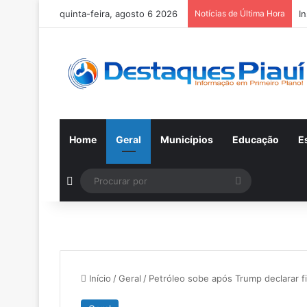
quinta-feira, agosto 6 2026
Notícias de Última Hora
I
Home
Geral
Municípios
Educação
E
Switch skin
Procurar
por
Início
/
Geral
/
Petróleo sobe após Trump declarar f