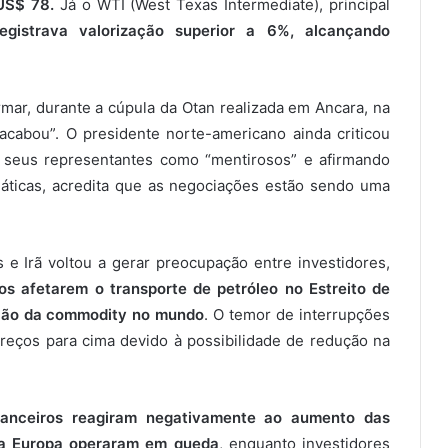
US$ 78.
Já o WTI (West Texas Intermediate), principal
registrava valorização superior a 6%, alcançando
ar, durante a cúpula da Otan realizada em Ancara, na
acabou”. O presidente norte-americano ainda criticou
do seus representantes como “mentirosos” e afirmando
áticas, acredita que as negociações estão sendo uma
e Irã voltou a gerar preocupação entre investidores,
s afetarem o transporte de petróleo no Estreito de
ação da commodity no mundo
. O temor de interrupções
reços para cima devido à possibilidade de redução na
anceiros reagiram negativamente ao aumento das
 da Europa operaram em queda
, enquanto investidores