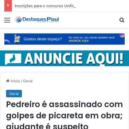
Inscrições para o concurso Unificado do Piauí encerram amanhã
Menu
Pr
Início
/
Geral
Geral
Pedreiro é assassinado com
golpes de picareta em obra;
ajudante é suspeito