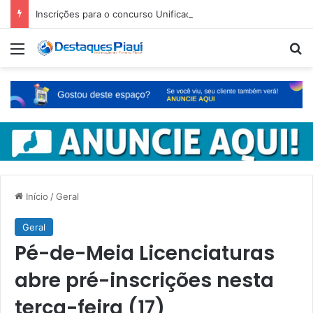
Inscrições para o concurso Unificado do Piauí encerram amanhã
Menu
Pr
Início
/
Geral
Geral
Pé-de-Meia Licenciaturas
abre pré-inscrições nesta
terça-feira (17)