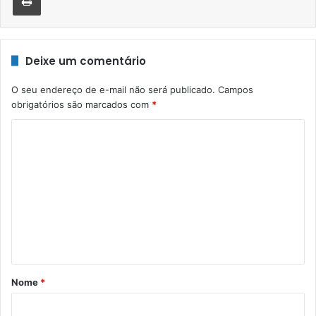
Deixe um comentário
O seu endereço de e-mail não será publicado.
Campos
obrigatórios são marcados com
*
C
o
m
e
n
t
á
r
Nome
*
i