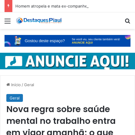
Homem atropela e mata ex-companheira no Ceará e é preso em fuga pelo Piauí
Menu
Pr
Início
/
Geral
Geral
Nova regra sobre saúde
mental no trabalho entra
em vigor amanhã; o que