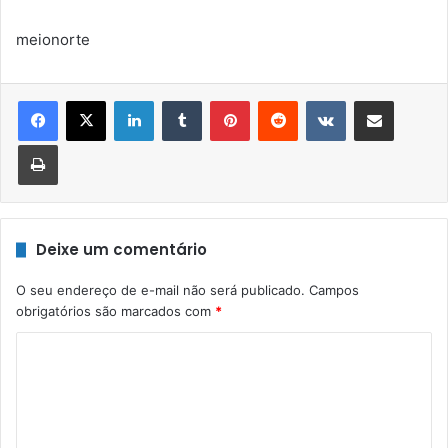
meionorte
Linkedin
Tumblr
Pinterest
Reddit
VK
Compartilhar via e-mail
Imprimir
Deixe um comentário
O seu endereço de e-mail não será publicado.
Campos
obrigatórios são marcados com
*
C
o
m
e