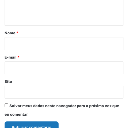
n
t
á
r
Nome
*
i
o
*
E-mail
*
Site
Salvar meus dados neste navegador para a próxima vez que
eu comentar.