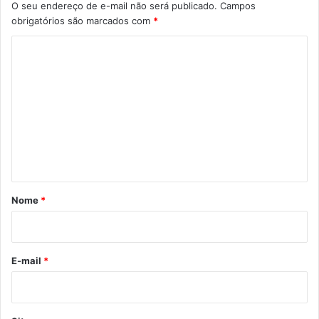
O seu endereço de e-mail não será publicado.
Campos
obrigatórios são marcados com
*
C
o
m
e
n
t
á
r
Nome
*
i
o
*
E-mail
*