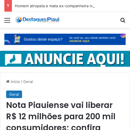
Homem atropela e mata ex-companheira no Ceará e é preso em fuga pelo Piauí
Menu
Pr
Início
/
Geral
Geral
Nota Piauiense vai liberar
R$ 12 milhões para 200 mil
consumidores; confira