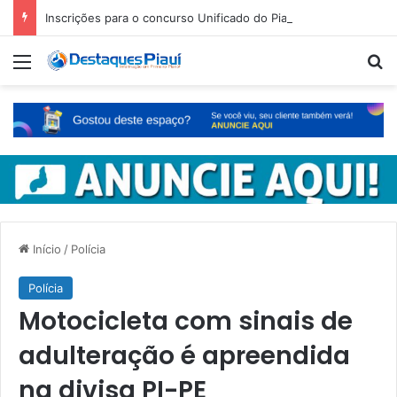
Inscrições para o concurso Unificado do Piauí encerram amanhã
Menu
Pr
Início
/
Polícia
Polícia
Motocicleta com sinais de
adulteração é apreendida
na divisa PI-PE