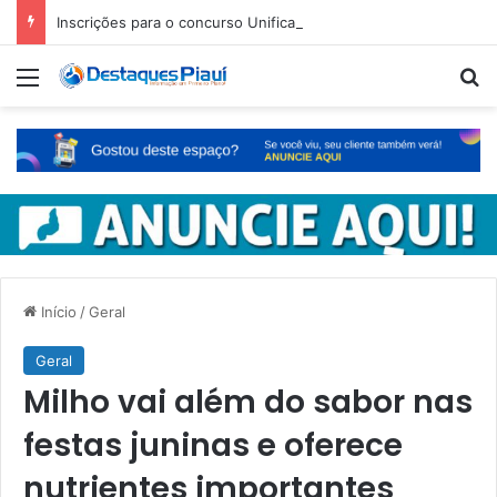
Inscrições para o concurso Unificado do Piauí encerram amanhã
Menu
Pr
Início
/
Geral
Geral
Milho vai além do sabor nas
festas juninas e oferece
nutrientes importantes