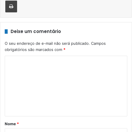
Imprimir
Deixe um comentário
O seu endereço de e-mail não será publicado.
Campos
obrigatórios são marcados com
*
C
o
m
e
n
t
á
r
Nome
*
i