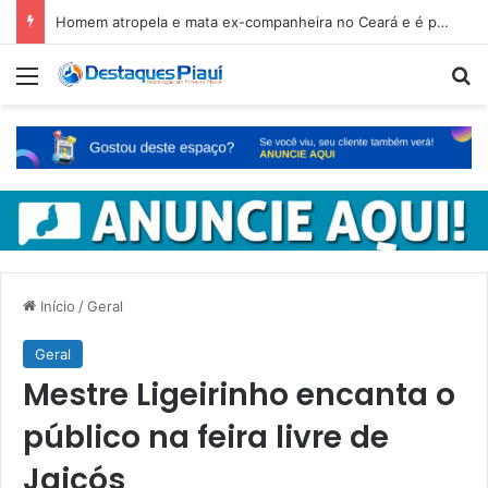
Homem atropela e mata ex-companheira no Ceará e é preso em fuga pelo Piauí
Menu
Pr
Início
/
Geral
Geral
Mestre Ligeirinho encanta o
público na feira livre de
Jaicós