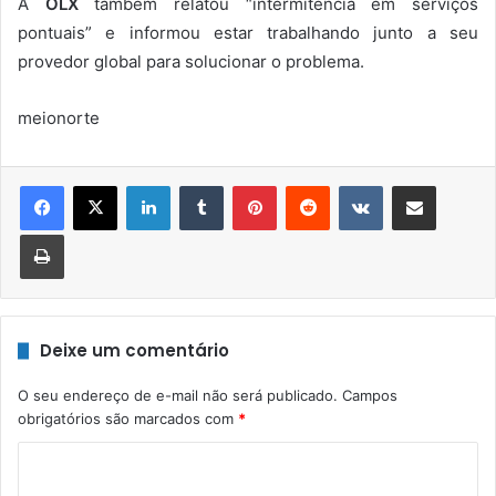
A
OLX
também relatou “intermitência em serviços
pontuais” e informou estar trabalhando junto a seu
provedor global para solucionar o problema.
meionorte
Linkedin
Tumblr
Pinterest
Reddit
VK
Compartilhar via e-mail
Imprimir
Deixe um comentário
O seu endereço de e-mail não será publicado.
Campos
obrigatórios são marcados com
*
C
o