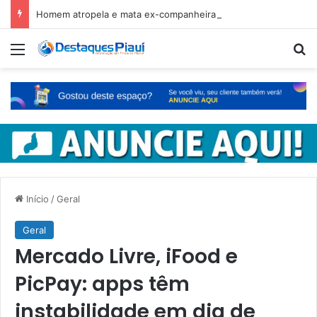
Homem atropela e mata ex-companheira no Ceará e é preso em fuga pelo Piauí
Menu
Pr
Início
/
Geral
Geral
Mercado Livre, iFood e
PicPay: apps têm
instabilidade em dia de