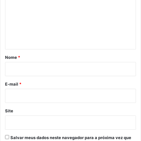
m
e
n
t
á
r
Nome
*
i
o
*
E-mail
*
Site
Salvar meus dados neste navegador para a próxima vez que