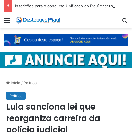
Inscrições para o concurso Unificado do Piauí encerram amanhã
Menu
Pr
Início
/
Política
Política
Lula sanciona lei que
reorganiza carreira da
polícia judicial