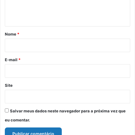
n
t
á
r
Nome
*
i
o
*
E-mail
*
Site
Salvar meus dados neste navegador para a próxima vez que
eu comentar.