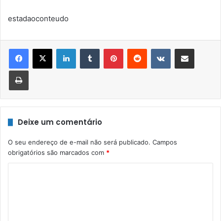
estadaoconteudo
Linkedin
Tumblr
Pinterest
Reddit
VK
Compartilhar via e-mail
Imprimir
Deixe um comentário
O seu endereço de e-mail não será publicado.
Campos
obrigatórios são marcados com
*
C
o
m
e